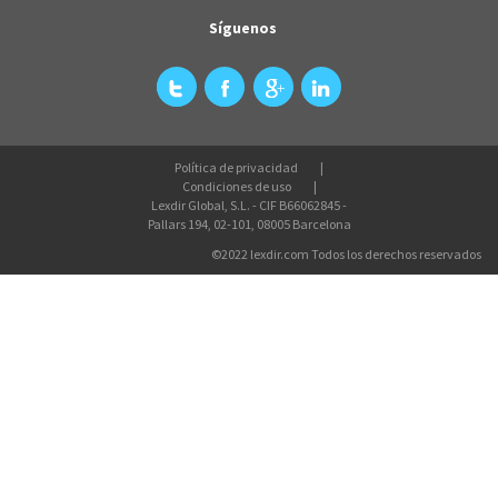
Síguenos
Política de privacidad
Condiciones de uso
Lexdir Global, S.L. - CIF B66062845 -
Pallars 194, 02-101, 08005 Barcelona
©2022 lexdir.com Todos los derechos reservados