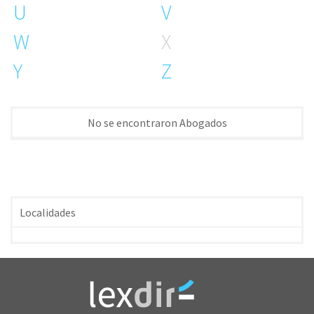
U
V
W
X
Y
Z
No se encontraron Abogados
Localidades