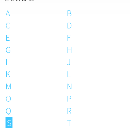
A
B
C
D
E
F
G
H
I
J
K
L
M
N
O
P
Q
R
S
T