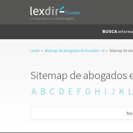
Ecuador
La respuesta a tus dudas legales
BUSCA
informa
Lexdir
Sitemap de abogados en Ecuador - N
Sitemap de ab
Sitemap de abogados en
A
B
C
D
E
F
G
H
I
J
K
L
No