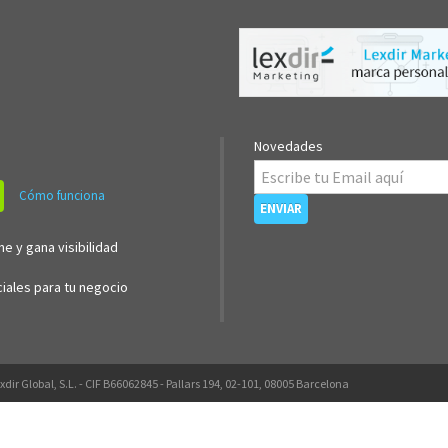
Novedades
Cómo funciona
ne y gana visibilidad
iales para tu negocio
xdir Global, S.L. - CIF B66062845 - Pallars 194, 02-101, 08005 Barcelona