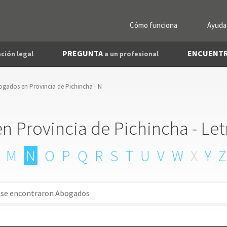
Cómo funciona
Ayuda
PREGUNTA
ENCUENT
ción legal
a un profesional
ogados en Provincia de Pichincha - N
 Provincia de Pichincha - Let
M
N
O
P
Q
R
S
T
U
V
W
X
Y
Z
 se encontraron Abogados