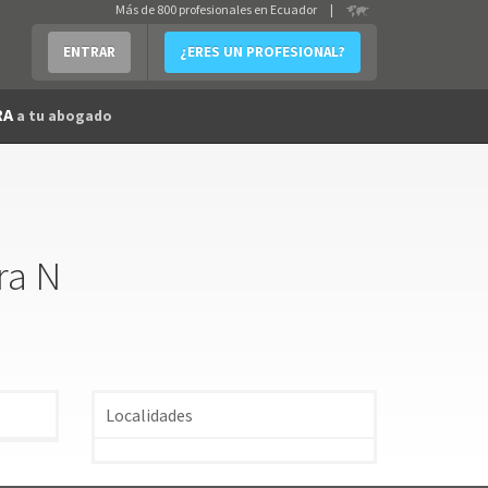
Más de 800 profesionales en Ecuador
|
ENTRAR
¿ERES UN PROFESIONAL?
RA
a tu abogado
ra N
Localidades