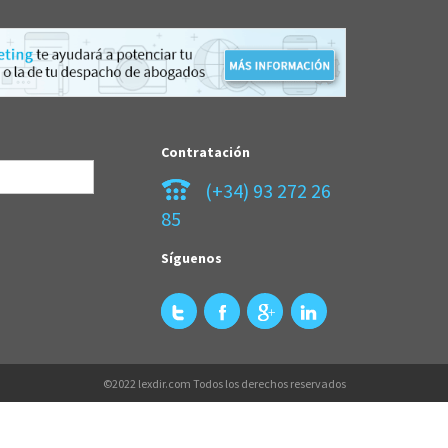
Contratación
(+34) 93 272 26
85
Síguenos
©2022 lexdir.com Todos los derechos reservados