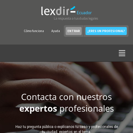
Ecuador
La respuesta a tus dudas legales
Cómo funciona
Ayuda
ENTRAR
¿ERES UN PROFESIONAL?
Contacta con nuestros
expertos
profesionales
Haz tu pregunta pública o explícanos tu caso y profesionales de
tu ciudad, expertos en el tema,