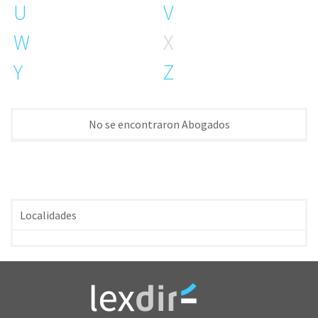
U
V
W
X
Y
Z
No se encontraron Abogados
Localidades