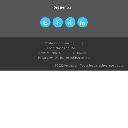
Síguenos
Política de privacidad
Condiciones de uso
Lexdir Global, S.L. - CIF B66062845 -
Pallars 194, 02-101, 08005 Barcelona
©2022 lexdir.com Todos los derechos reservados