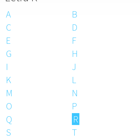
A
B
C
D
E
F
G
H
I
J
K
L
M
N
O
P
Q
R
S
T