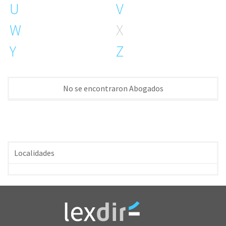
U
V
W
X
Y
Z
No se encontraron Abogados
Localidades