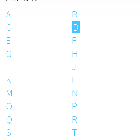
A
B
C
D
E
F
G
H
I
J
K
L
M
N
O
P
Q
R
S
T