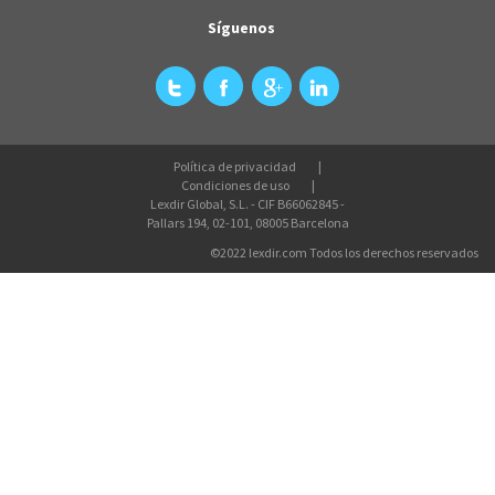
Síguenos
Política de privacidad
Condiciones de uso
Lexdir Global, S.L. - CIF B66062845 -
Pallars 194, 02-101, 08005 Barcelona
©2022 lexdir.com Todos los derechos reservados