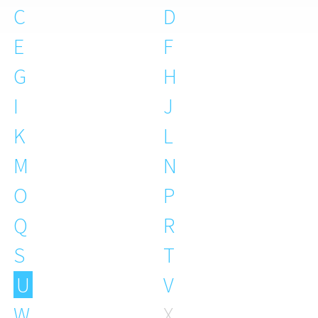
C
D
E
F
G
H
I
J
K
L
M
N
O
P
Q
R
S
T
U
V
W
X