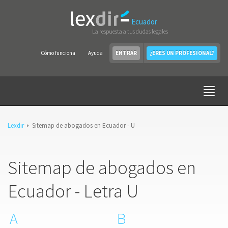
Ecuador
La respuesta a tus dudas legales
Cómo funciona
Ayuda
ENTRAR
¿ERES UN PROFESIONAL?
Lexdir
Sitemap de abogados en Ecuador - U
Sitemap de abogados en
Ecuador - Letra U
A
B