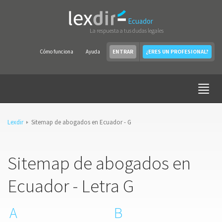
Ecuador
La respuesta a tus dudas legales
Cómo funciona
Ayuda
ENTRAR
¿ERES UN PROFESIONAL?
Lexdir
Sitemap de abogados en Ecuador - G
Sitemap de abogados en
Ecuador - Letra G
A
B