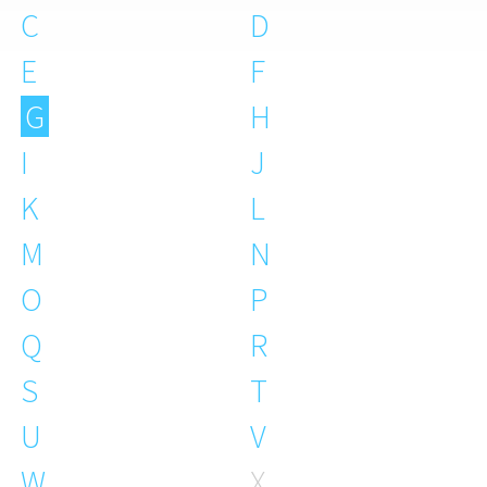
C
D
E
F
G
H
I
J
K
L
M
N
O
P
Q
R
S
T
U
V
W
X