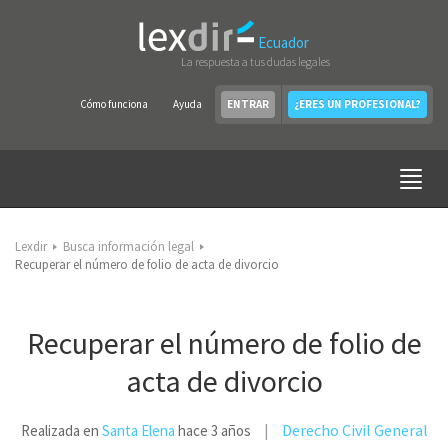
Ecuador
La respuesta a tus dudas legales
Cómo funciona
Ayuda
ENTRAR
¿ERES UN PROFESIONAL?
Lexdir
Busca información legal
Recuperar el número de folio de acta de divorcio
Recuperar el número de folio de
acta de divorcio
Derecho Civil General
Realizada en
Santa Elena
hace 3 años