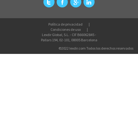
Política de privacidad
Condiciones de uso
Lexdir Global, S.L. - CIF B66062845 -
Pallars 194, 02-101, 08005 Barcelona
©2022 lexdir.com Todos los derechos reservados