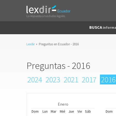
Ecuador
La respuesta a tus dudas legales
BUSCA
informa
Lexdir
Preguntas en Ecuador - 2016
Preguntas - 2016
2024
2023
2021
2017
2016
Enero
Dom
Lun
Mar
Mié
Jue
Vie
Sáb
Dom