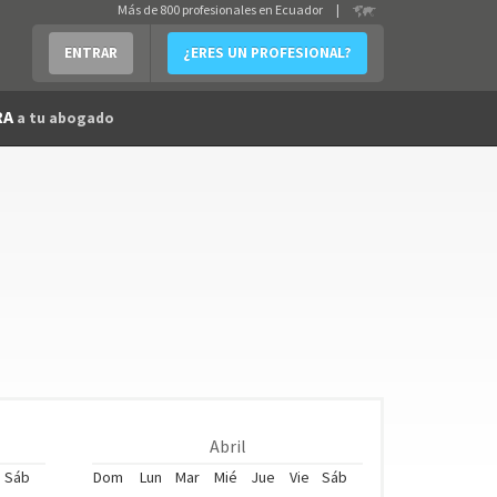
Más de 800 profesionales en Ecuador
|
ENTRAR
¿ERES UN PROFESIONAL?
RA
a tu abogado
Abril
Sáb
Dom
Lun
Mar
Mié
Jue
Vie
Sáb