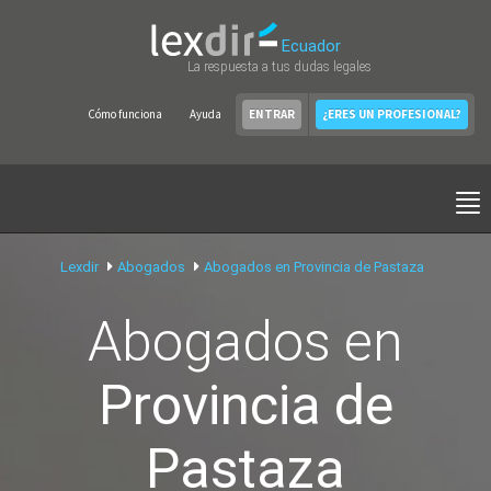
Ecuador
La respuesta a tus dudas legales
Cómo funciona
Ayuda
ENTRAR
¿ERES UN PROFESIONAL?
Lexdir
Abogados
Abogados en Provincia de Pastaza
Abogados en
Provincia de
Pastaza