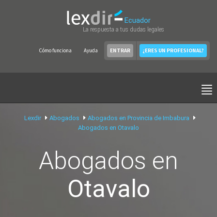
Ecuador
La respuesta a tus dudas legales
Cómo funciona
Ayuda
ENTRAR
¿ERES UN PROFESIONAL?
Lexdir
Abogados
Abogados en Provincia de Imbabura
Abogados en Otavalo
Abogados en
Otavalo