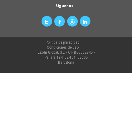
Síguenos
Política de privacidad
Condiciones de uso
Lexdir Global, S.L. - CIF B66062845 -
Pallars 194, 02-101, 08005
Barcelona
©2022 lexdir.com Todos los derechos reservados