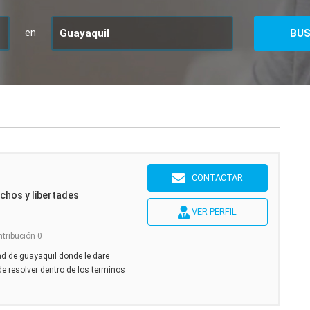
en
CONTACTAR
chos y libertades
VER PERFIL
ntribución 0
ad de guayaquil donde le dare
de resolver dentro de los terminos