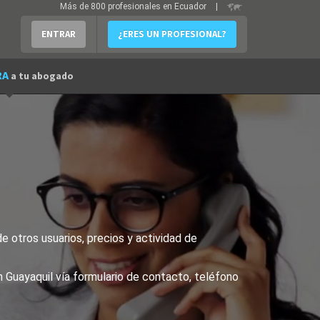
Más de 800 profesionales en Ecuador
|
ENTRAR
¿ERES UN PROFESIONAL?
RA
a tu abogado
e otros usuarios, precios y actividad de
n Guayaquil vía formulario de contacto, teléfono