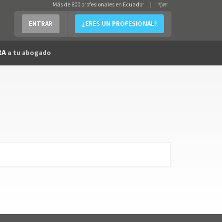
Más de 800 profesionales en Ecuador
|
ENTRAR
¿ERES UN PROFESIONAL?
RA
a tu abogado