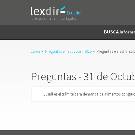
Ecuador
La respuesta a tus dudas legales
BUSCA
informa
Lexdir
Preguntas en Ecuador - 2015
Preguntas en fecha 31-
Preguntas - 31 de Octu
¿Cuál es el trámite para demanda de alimentos congru