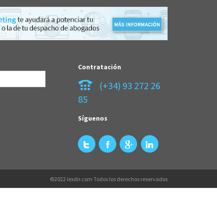
Contratación
(+34) 93 272 26
85
Síguenos
©2022 lexdir.com Todos los derechos reservados