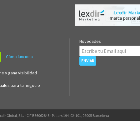
Novedades
Cómo funciona
ne y gana visibilidad
iales para tu negocio
xdir Global, S.L. - CIF B66062845 - Pallars 194, 02-101, 08005 Barcelona