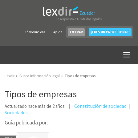
Ecuador
La respuesta a tus dudas legales
Cómo funciona
Ayuda
ENTRAR
¿ERES UN PROFESIONAL?
Lexdir
Busca información legal
Tipos de empresas
Tipos de empresas
Constitución de sociedad
Actualizado hace más de 2 años
Sociedades
Guía publicada por:
Basic